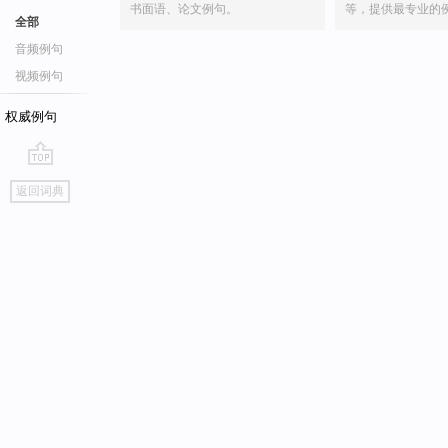
书面语、论文例句。
等，提供最专业的
全部
音频例句
视频例句
权威例句
go
返回词典
top