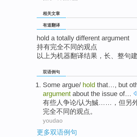
top
相关文章
有道翻译
hold a totally different argument
持有完全不同的观点
以上为机器翻译结果，长、整句
双语例句
Some
argue
/
hold
that…,
but
ot
argument
about
the
issue
of
…
有些
人争论
/认为
鰔
……，
但
另
完全
不同
的
观点
。
youdao
更多双语例句