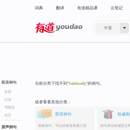
词典
翻译
有道精品课
云笔记
中英
有道 - 网易旗下搜索
双语例句
当前分类下找不到"
habitually
"的例句。
全部
口语
或者看看其他分类：
书面语
双语例句
权威例
论文
海量例句，可以按难度查看口语、
例句来自权威英文
原声例句