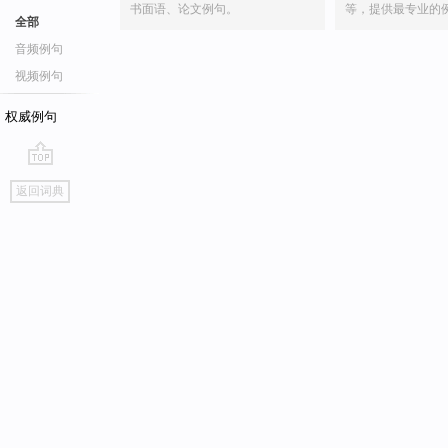
书面语、论文例句。
等，提供最专业的
全部
音频例句
视频例句
权威例句
go
返回词典
top