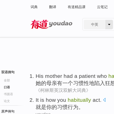
词典
翻译
有道精品课
云笔记
中英
有道 - 网易旗下搜索
双语例句
His mother
had
a
patient
who
ha
全部
她的
母亲
有
一个
习惯性
地
陷入
狂
口语
《柯林斯英汉双解大词典》
书面语
It is how
you
habitually
act
.
论文
就是
你
的
习惯
行为
。
原声例句