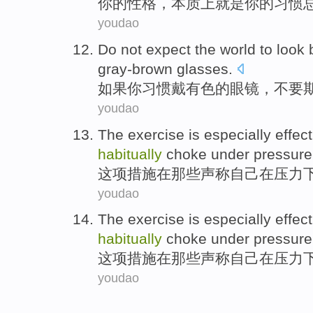
你
的
性格
，
本质
上就是你的
习惯
youdao
Do not
expect
the
world
to
look
b
gray-brown
glasses
.
如果
你
习惯
戴
有色
的
眼镜
，
不要
youdao
The
exercise
is especially
effect
habitually
choke
under
pressure
这项措施
在
那些
声称
自己
在
压力
youdao
The
exercise
is especially
effect
habitually
choke
under
pressure
这项措施
在
那些
声称
自己
在
压力
youdao