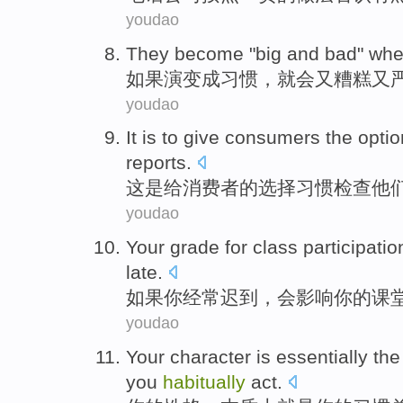
youdao
They become "big and
bad
" wh
如果演变成
习惯
，
就
会
又
糟糕
又
youdao
It
is
to give
consumers
the
optio
reports
.
这
是
给
消费者
的
选择
习惯
检查
他
youdao
Your
grade for
class
participatio
late.
如果
你
经常迟到
，
会
影响
你
的
课
youdao
Your
character
is
essentially
th
you
habitually
act
.