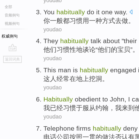
youdao
全部
You
habitually
do
it
one
way
.
音频例句
你
一般都习惯用
一种
方式
去做
。
视频例句
youdao
权威例句
They
habitually
talk about
"
their
他们
习惯性地
谈论
“
他们
的
宝贝
”。
go
youdao
返回词典
top
This
man
is
habitually
engaged
这
人
经常
在
地上挖
洞
。
youdao
Habitually
obedient to
John
,
I
ca
我已经
习惯于
服从
约翰
，
我
来到
youdao
Telephone
firms
habitually
deny 
电话
公司
按照
一贯
的做法
否认
有