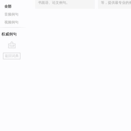
书面语、论文例句。
等，提供最专业的
全部
音频例句
视频例句
权威例句
go
返回词典
top