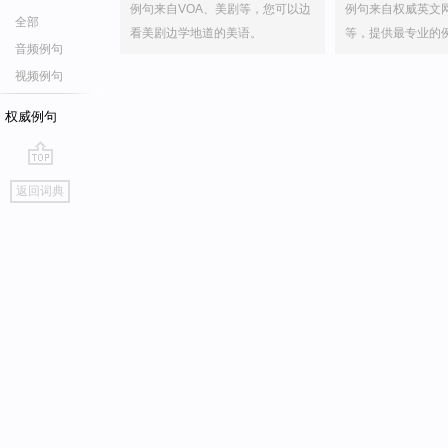
例句来自VOA、美剧等，您可以边
例句来自权威英文
全部
看美剧边学地道的美语。
等，提供最专业的
音频例句
视频例句
权威例句
go
返回词典
top