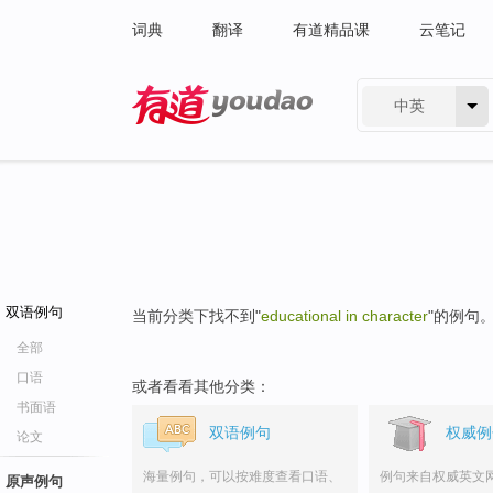
词典
翻译
有道精品课
云笔记
中英
有道 - 网易旗下搜索
双语例句
当前分类下找不到"
educational in character
"的例句
全部
口语
或者看看其他分类：
书面语
双语例句
权威例
论文
海量例句，可以按难度查看口语、
例句来自权威英文
原声例句