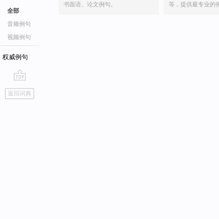
书面语、论文例句。
等，提供最专业的
全部
音频例句
视频例句
权威例句
go
返回词典
top