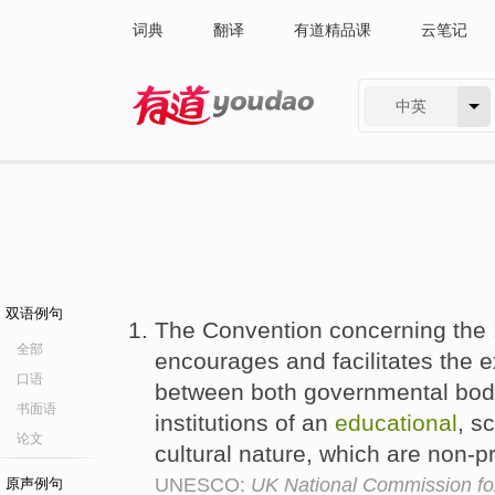
词典
翻译
有道精品课
云笔记
中英
有道 - 网易旗下搜索
双语例句
The Convention concerning the 
全部
encourages and facilitates the 
口语
between both governmental bod
书面语
institutions of an
educational
, s
论文
cultural nature, which are non-p
UNESCO:
UK National Commission 
原声例句