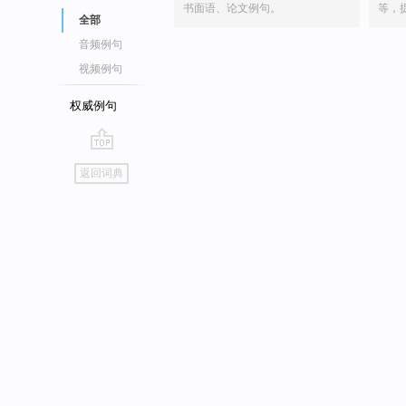
书面语、论文例句。
等，
全部
音频例句
视频例句
权威例句
go
返回词典
top