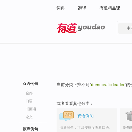
词典
翻译
有道精品课
中
有道 - 网易旗下搜索
双语例句
当前分类下找不到"
democratic leader
"的
全部
口语
或者看看其他分类：
书面语
双语例句
论文
海量例句，可以按难度查看口语、
例句
原声例句