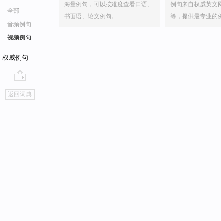
海量例句，可以按难度查看口语、
例句来自权威英文
全部
书面语、论文例句。
等，提供最专业的
音频例句
视频例句
权威例句
go
返回词典
top