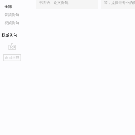
书面语、论文例句。
等，提供最专业的
全部
音频例句
视频例句
权威例句
go
返回词典
top