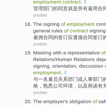
employment
contract
.
管理
部门
的
同意
就是
所有
雇用
合
youdao
The
signing
of
employment
cont
general
rules
of
contract
signing
雇佣
合同
的
签订
应
遵循
合同
签订
youdao
Meeting
with
a
representative
of
Relations
/
Human
Relations
dep
signing
,
orientation
,
discussion
employment
.
与
一
名雇员
关系
部门
或
人事
部门
格
，
熟悉
公司环境，
以及商谈
有
youdao
The
employer
's
obligation
of
saf