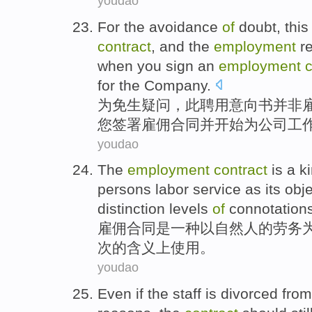
youdao
For
the avoidance
of
doubt
,
this
contract
,
and
the
employment
r
when
you
sign an
employment
c
for
the Company.
为
免
生
疑问
，
此
聘用意向书
并非
您
签署
雇佣合同
并
开始
为公司
工
youdao
The
employment
contract
is
a
k
persons
labor service
as
its
obje
distinction
levels
of
connotation
雇佣
合同
是
一
种
以
自然人
的
劳务
次
的
含义上使用
。
youdao
Even if
the
staff
is
divorced from