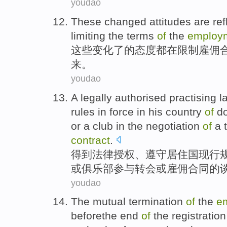
youdao
These
changed
attitudes
are
ref
limiting
the
terms
of
the
employ
这些
变化了
的
态度
都在
限制
雇佣
来
。
youdao
A legally
authorised
practising
l
rules in force
in his country
of
do
or
a
club
in the
negotiation
of
a
contract
.
得到
法律
授权
、遵守
居住国
现行
或
俱乐部
参与
转会
或雇佣合同
的
youdao
The mutual
termination
of
the
e
beforethe
end
of
the
registration