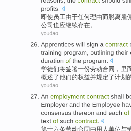
reasons
,
the
contract
should
stil
profits.
即使
员工
由于
任何
理由
而
脱离
雇
公司也
应
继续
存在
。
youdao
Apprentices
will
sign
a
contract
training
program
,
outlining
their
duration
of
the
program.
学徒们
将
签署
一份
劳动合同
，
里
概述了
他们的
权益
并
规定
了
计划
youdao
An
employment
contract
shall b
Employer
and
the
Employee
hav
consensus
thereon and each
of
text
of
such
contract
.
第十六条
劳动
合同
由
用人
单位
与