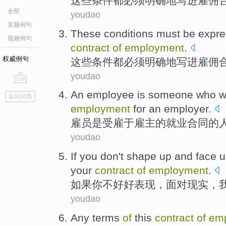
这些
条件
都
必须
明确
地写
进
雇佣
全部
youdao
音频例句
These
conditions
must be
expre
视频例句
contract
of
employment
.
权威例句
这些
条件
都
必须
明确地
写
进
雇佣
youdao
go
An employee
is
someone
who w
返回词典
top
employment
for
an employer
.
雇员
是
受雇于
雇主
的
就业
合同
的
youdao
If
you
don't
shape up
and
face u
your
contract
of
employment
.
如果
你
不
好好
表现，
面对
现实
，
youdao
Any
terms
of
this
contract
of
em