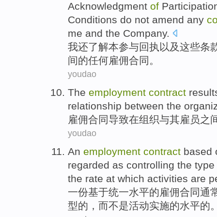
Acknowledgment
of
Participatio
Conditions
do not
amend
any
co
me
and
the Company
.
我
还
了解
本
参与
回执
以及
这些
条
间
的
任何
雇佣
合同
。
youdao
The
employment
contract
result
relationship
between
the
organi
雇佣
合同
导致
在
组织
与其雇员
之
youdao
An
employment
contract
based 
regarded
as
controlling
the
type
the
rate
at which activities are 
一份
基于
统一
水平
的
雇佣
合同
通
型
的，
而
不是
活动实施的水平的