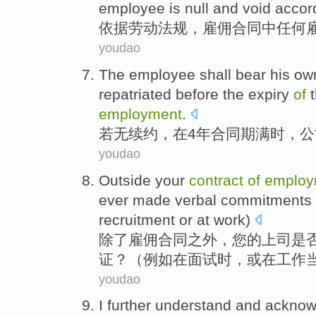
employee
is null and
void
accor
依据
劳动
法规，
雇佣
合同
中
任何
youdao
The
employee
shall
bear his
ow
repatriated
before
the
expiry
of
t
employment
.
若
无
续约
，
在
4
年
合同
期满时
，公
youdao
Outside
your
contract
of
employ
ever
made
verbal
commitments
recruitment
or
at
work
)
除了
雇佣
合同
之外，
您
的
上司
是
证
？（
例如
在
面试时
，或
在
工作
youdao
I
further
understand
and acknow