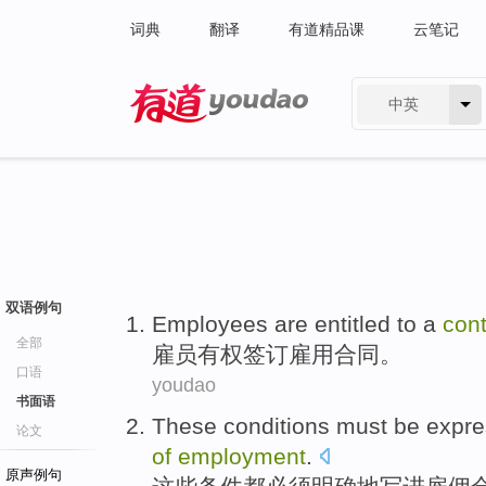
词典
翻译
有道精品课
云笔记
中英
有道 - 网易旗下搜索
双语例句
Employees
are entitled to
a
con
全部
雇员
有权
签订
雇用合同。
口语
youdao
书面语
These
conditions
must be
expre
论文
of
employment
.
原声例句