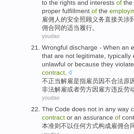
to
the
rights and interests
of
the
proper
fulfillment
of
the
employ
雇佣
人
的
安全
照顾
义务
直接
关涉
佣
合同
的
适当
履行
。
youdao
Wrongful
discharge
- When an
that
are
not
legitimate
,
typically
unlawful
or
because
they violate
contract
.
不
正当
解雇
是
指
雇员
因
不
合法
原
非法
解雇
或者
劳方
因
雇
方违反
劳
youdao
The
Code
does not
in
any
way
c
contract
or
an
assurance
of
con
本
准则
不
以
任何
方式
构成
雇佣
合