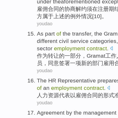
under
theaforementioned except
雇佣
合同
的
协商
解约
须
在
注册
期
方
属于
上述的例外情况[10]。
youdao
As
part
of
the
transfer
, the
Gram
different
civil service
categories
sector
employment
contract
.
作为
转让
的
一部分
，
Gramat
工作
员
，
同意
签署
一项
新的
部门
雇用
youdao
The HR
Representative
prepare
of
an
employment
contract
.
人力
资源
代表
以
雇佣
合同
的
形式
youdao
Agreement
by
the
management