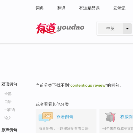
词典
翻译
有道精品课
云笔记
中英
有道 - 网易旗下搜索
双语例句
当前分类下找不到"
contentious review
"的例句。
全部
口语
或者看看其他分类：
书面语
双语例句
权威例
论文
海量例句，可以按难度查看口语、
例句来自权威英文
原声例句