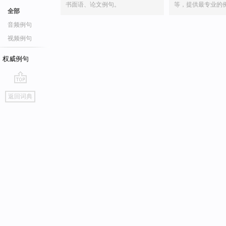
书面语、论文例句。
等，提供最专业的
全部
音频例句
视频例句
权威例句
go
返回词典
top