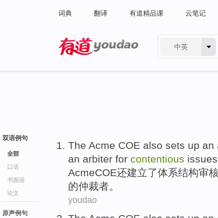
词典
翻译
有道精品课
云笔记
中英
有道 - 网易旗下搜索
双语例句
The Acme
COE
also
sets up
an
全部
an arbiter
for
contentious
issues
口语
Acme
COE
还
建立
了
体系结构
审
书面语
的
仲裁者
。
论文
youdao
原声例句