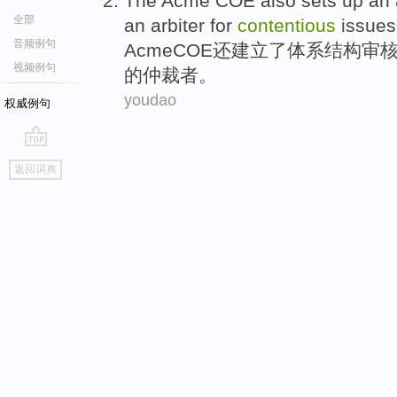
The Acme
COE
also
sets up
an
全部
an arbiter
for
contentious
issues
音频例句
Acme
COE
还
建立
了
体系结构
审
视频例句
的
仲裁者
。
youdao
权威例句
go
返回词典
top