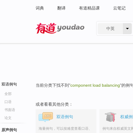
词典
翻译
有道精品课
云笔记
中英
有道 - 网易旗下搜索
双语例句
当前分类下找不到"
component load balancing
"的例
全部
口语
或者看看其他分类：
书面语
双语例句
权威例
论文
海量例句，可以按难度查看口语、
例句来自权威英文
原声例句