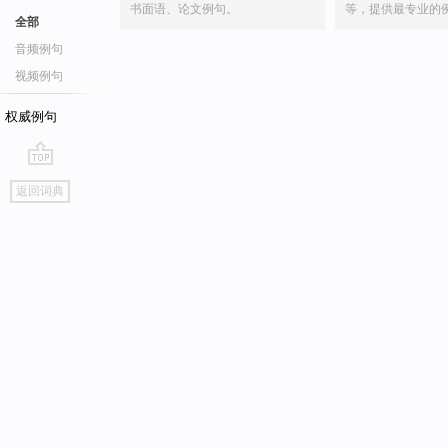
书面语、论文例句。
等，提供最专业的
全部
音频例句
视频例句
权威例句
go
返回词典
top