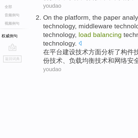
youdao
全部
音频例句
On
the
platform
, the
paper anal
视频例句
technology
,
middleware
technol
technology,
load
balancing
tech
权威例句
technology.
在
平台
建设
技术
方面
分析
了
构件
go
返回词典
份
技术、
负载
均衡
技术
和
网络
安
top
youdao