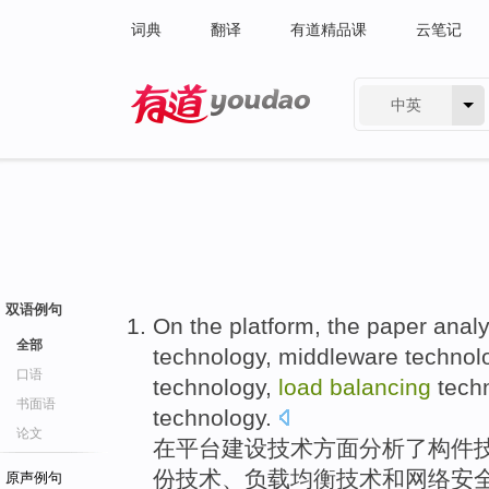
词典
翻译
有道精品课
云笔记
中英
有道 - 网易旗下搜索
双语例句
On
the
platform
, the
paper anal
全部
technology
,
middleware
technol
口语
technology,
load
balancing
tech
书面语
technology.
论文
在
平台
建设
技术
方面
分析
了
构件
份
技术、
负载
均衡
技术
和
网络
安
原声例句