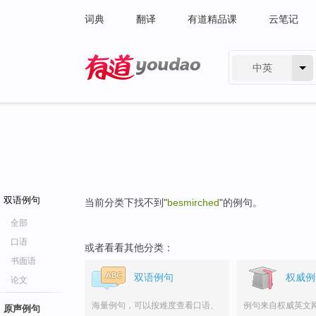
词典
翻译
有道精品课
云笔记
中英
有道 - 网易旗下搜索
双语例句
当前分类下找不到"
besmirched
"的例句。
全部
口语
或者看看其他分类：
书面语
双语例句
权威例
论文
海量例句，可以按难度查看口语、
例句来自权威英文
原声例句