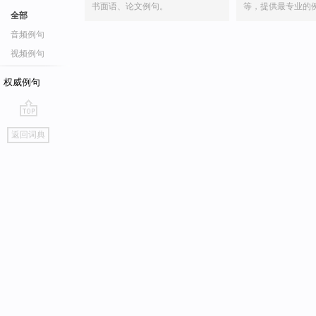
书面语、论文例句。
等，提供最专业的
全部
音频例句
视频例句
权威例句
go
返回词典
top