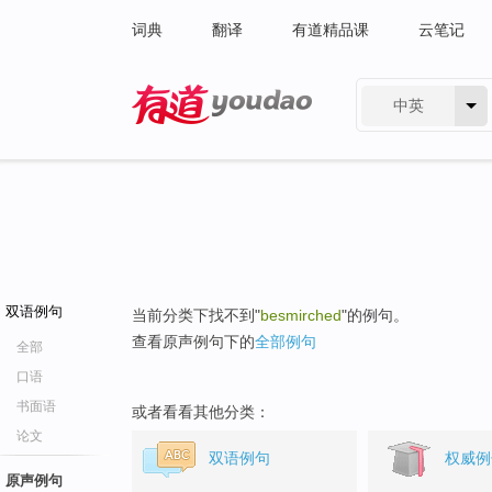
词典
翻译
有道精品课
云笔记
中英
有道 - 网易旗下搜索
双语例句
当前分类下找不到"
besmirched
"的例句。
查看原声例句下的
全部例句
全部
口语
书面语
或者看看其他分类：
论文
双语例句
权威例
原声例句