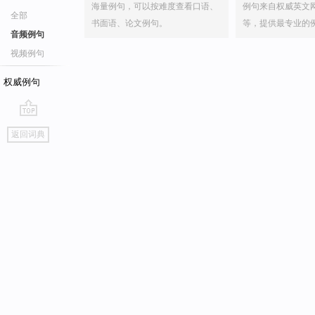
海量例句，可以按难度查看口语、
例句来自权威英文
全部
书面语、论文例句。
等，提供最专业的
音频例句
视频例句
权威例句
go
返回词典
top