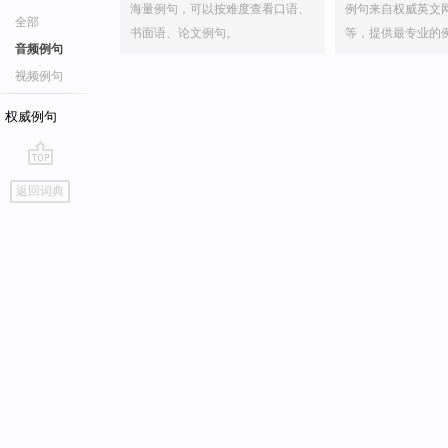
海量例句，可以按难度查看口语、
例句来自权威英文
全部
书面语、论文例句。
等，提供最专业的
音频例句
视频例句
权威例句
go
返回词典
top