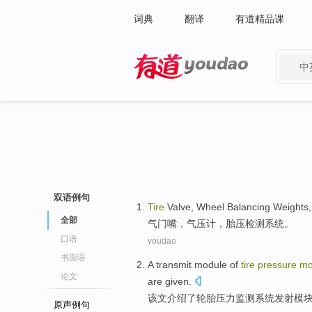
词典
翻译
有道精品课
中
有道 - 网易旗下搜索
双语例句
Tire
Valve
, Wheel Balancing Weights,
全部
气门
嘴，气压
计
，
胎
压
检测
系统
。
口语
youdao
书面语
A transmit
module
of
tire
pressure
mo
论文
are given.
该文
介绍了
轮胎
压力
监测
系统
发射
模
原声例句