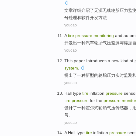
文章
详细
介绍
了无源
无线
轮胎
压力
监
号
处理
和
软件
开发
方法
；
youdao
A
tire
pressure
monitoring
and
autom
开发出
一种
汽车
轮胎
气压
监测
与
爆胎
youdao
This paper Introduces
a
new kind
of
system
.
提出
了
一种
新型
的
轮胎
压力
实时
监测
youdao
Hall
type
tire
inflation
pressure
senso
tire
pressure
for the
pressure
monitor
设计了
一
种
霍尔
式
轮胎
气压
传感器
，
号
。
youdao
A
Hall
type
tire
inflation
pressure
sen