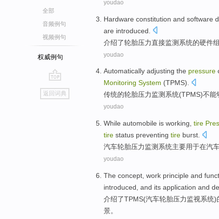
youdao
全部
Hardware
constitution
and
software
d
音频例句
are
introduced
.
视频例句
介绍了
轮胎
压力
直接
监测
系统
的
硬件
youdao
权威例句
Automatically
adjusting
the
pressure
Monitoring
System
(
TPMS
).
go
返回词典
传统
的
轮胎
压力
监测
系统
(
TPMS
)
不
能
top
youdao
While
automobile
is working,
tire
Pre
tire
status
preventing
tire
burst.
汽车
轮胎
压力
监测
系统
主要
用于
在汽
youdao
The
concept
,
work
principle
and
func
introduced
, and its
application
and
de
介绍了
TPMS
(汽车
轮胎
压力
监视
系统
)
景
。