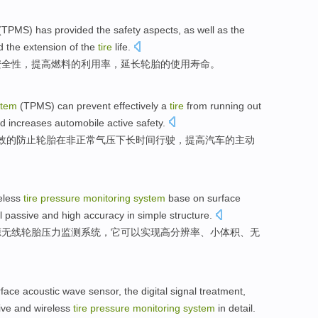
(
TPMS
) has provided
the
safety aspects
, as well as the
d the
extension
of the
tire
life
.
安全性
，
提高
燃料
的
利用率
，
延长
轮胎的使用
寿命
。
stem
(
TPMS
)
can
prevent
effectively
a
tire
from
running
out
nd
increases
automobile
active
safety
.
效
的
防止
轮胎
在非正常
气压下
长
时间
行驶，
提高
汽车
的
主动
eless
tire
pressure
monitoring
system
base
on
surface
l
passive and
high
accuracy in
simple
structure
.
源
无线
轮胎
压力
监测
系统
，
它
可以
实现
高
分辨率、
小
体积、无
rface
acoustic
wave
sensor
, the
digital
signal
treatment
,
ive
and
wireless
tire
pressure
monitoring
system
in detail
.