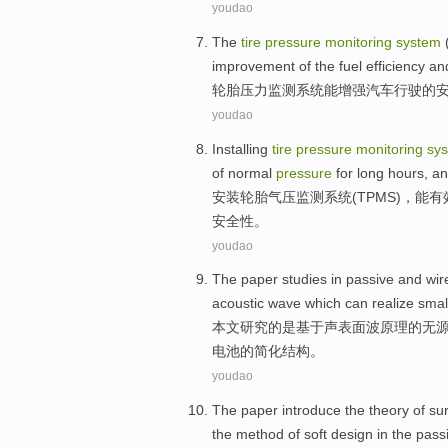
youdao
The
tire
pressure
monitoring
system
improvement
of
the
fuel
efficiency
an
轮胎
压力
监测
系统
能增强汽车行驶
的
youdao
Installing
tire
pressure
monitoring
sy
of
normal
pressure
for long
hours
, a
安装
轮胎
气压
监测
系统
(
TPMS
)，
能
有
安全性
。
youdao
The paper
studies
in
passive
and
wir
acoustic
wave
which
can
realize
smal
本文
研究
的是
基于
声
表面
波
原理的无
电池的
简化
结构
。
youdao
The paper
introduce
the
theory
of
su
the
method
of
soft
design
in
the
pass