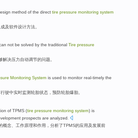
esign
method
of the
direct
tire
pressure
monitoring
system
组成
及
软件
设计
方法
。
can not
be
solved
by the
traditional
Tire
pressure
够
解决
压力
自动
调节
的问题。
ssure
Monitoring
System
is
used to
monitor
real-timely
the
车行驶中
实时
监测
轮胎
状态
，
预防
轮胎爆胎。
tion
of
TPMS
(
tire
pressure
monitoring
system
) is
velopment
prospects are
analyzed
.
的
概念
、
工作
原理
和
作用
，
分析了
TPMS的
应用
及
发展
前