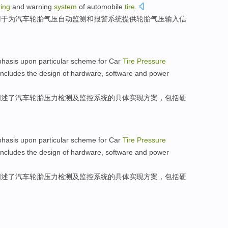
ing
and
warning
system
of
automobile
tire
.
用于
为
汽车
轮胎气压自动
监测
和
报警
系统
提供轮胎气压
输入
信
phasis upon
particular
scheme
for
Car
Tire
Pressure
includes
the
design
of
hardware
,
software
and
power
阐述
了
汽车
轮胎
压力
检测
及
监控
系统
的
具体
实现方案
，
包括
硬
phasis upon
particular
scheme
for
Car
Tire
Pressure
includes
the
design
of
hardware
,
software
and
power
阐述
了
汽车
轮胎
压力
检测
及
监控
系统
的
具体
实现方案
，
包括
硬