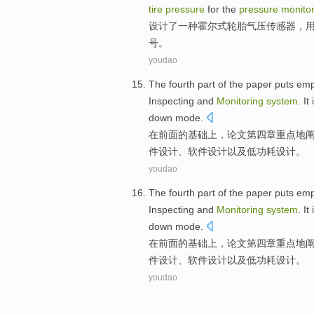
tire
pressure
for the
pressure
monitor
设计了
一种
霍尔
式
轮胎
气压
传感器
，
号
。
youdao
The
fourth
part
of
the
paper
puts em
Inspecting
and
Monitoring
system
. It
down mode
.
在
前面
的
基础
上
，
论文
第四
章
重点地
件
设计
、
软件
设计
以及
低
功耗
设计。
youdao
The
fourth
part
of
the
paper
puts em
Inspecting
and
Monitoring
system
. It
down mode
.
在
前面
的
基础
上
，
论文
第四
章
重点地
件
设计
、
软件
设计
以及
低
功耗
设计。
youdao