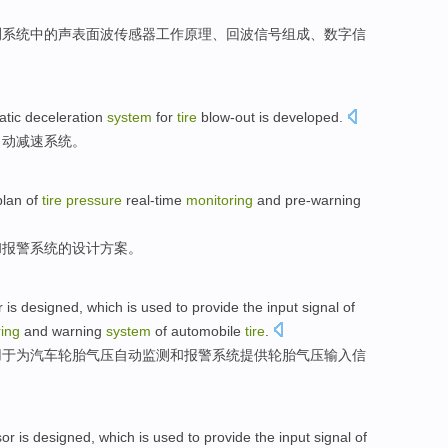
测
系统
中的
声
表面
波
传感器
工作
原理
、回波
信号
组成、
数字
信
atic
deceleration
system
for
tire
blow-out is
developed
.
自动
减速
系统
。
plan
of
tire
pressure
real-time
monitoring
and
pre-warning
和
报警
系统
的
设计方案
。
r
is
designed
,
which is
used to
provide
the input
signal
of
ing
and
warning
system
of
automobile
tire
.
用于
为
汽车
轮胎气压自动
监测
和
报警
系统
提供轮胎气压
输入
信
sor
is
designed
, which is
used to
provide
the input
signal
of