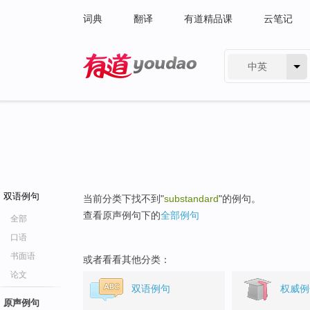
词典
翻译
有道精品课
云笔记
中英
有道 - 网易旗下搜索
双语例句
当前分类下找不到"
substandard
"的例句。
查看原声例句下的
全部例句
全部
口语
书面语
或者看看其他分类：
论文
双语例句
权威例
原声例句