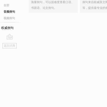
海量例句，可以按难度查看口语、
例句来自权威英文
全部
书面语、论文例句。
等，提供最专业的
音频例句
视频例句
权威例句
go
返回词典
top