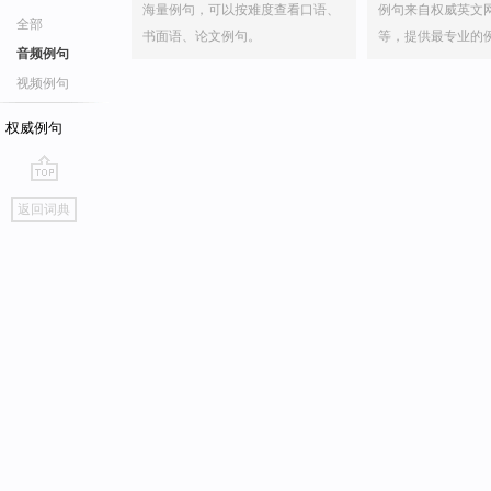
海量例句，可以按难度查看口语、
例句来自权威英文
全部
书面语、论文例句。
等，提供最专业的
音频例句
视频例句
权威例句
go
返回词典
top