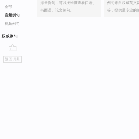
海量例句，可以按难度查看口语、
例句来自权威英文
全部
书面语、论文例句。
等，提供最专业的
音频例句
视频例句
权威例句
go
返回词典
top