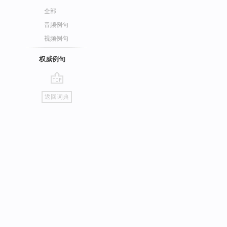
全部
音频例句
视频例句
权威例句
go
返回词典
top