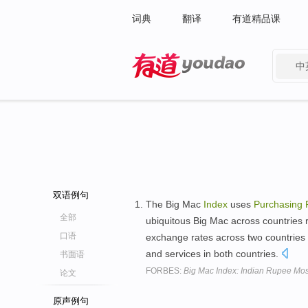
词典
翻译
有道精品课
中
有道 - 网易旗下搜索
双语例句
The Big Mac
Index
uses
Purchasing
全部
ubiquitous Big Mac across countries re
口语
exchange rates across two countries s
and services in both countries.
书面语
FORBES:
Big Mac Index: Indian Rupee Mos
论文
原声例句