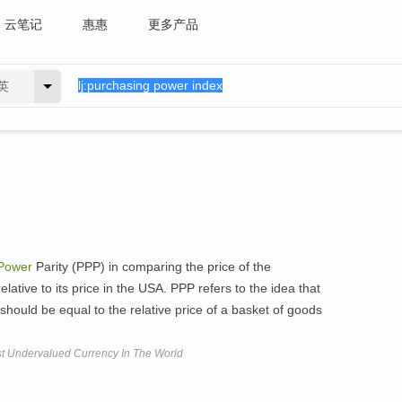
云笔记
惠惠
更多产品
英
Power
Parity (PPP) in comparing the price of the
lative to its price in the USA. PPP refers to the idea that
hould be equal to the relative price of a basket of goods
t Undervalued Currency In The World