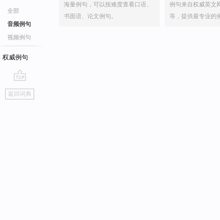
海量例句，可以按难度查看口语、
例句来自权威英文
全部
书面语、论文例句。
等，提供最专业的
音频例句
视频例句
权威例句
go
返回词典
top