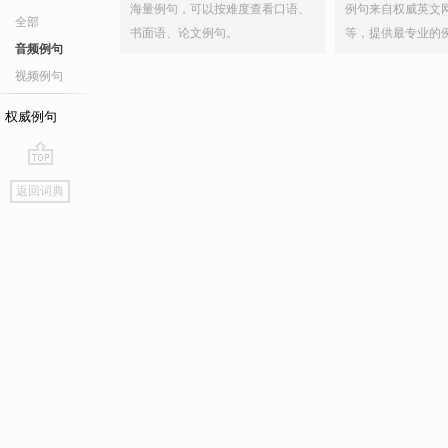
海量例句，可以按难度查看口语、
例句来自权威英文
全部
书面语、论文例句。
等，提供最专业的
音频例句
视频例句
权威例句
go
返回词典
top