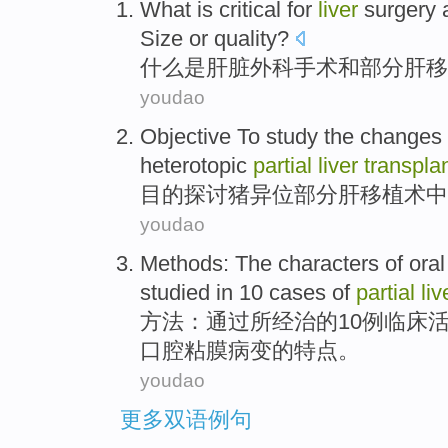
What
is
critical
for
liver
surgery
Size
or
quality
?
什么
是
肝脏
外科手术
和
部分
肝
移
youdao
Objective
To study
the
changes
heterotopic
partial
liver
transpla
目的
探讨
猪
异位
部分
肝
移植术
中
youdao
Methods
:
The
characters
of
ora
studied in
10
cases
of
partial
liv
方法
：
通过
所经治
的
10
例
临床
口腔
粘膜病变的
特点
。
youdao
更多双语例句