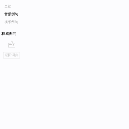
全部
音频例句
视频例句
权威例句
go
返回词典
top