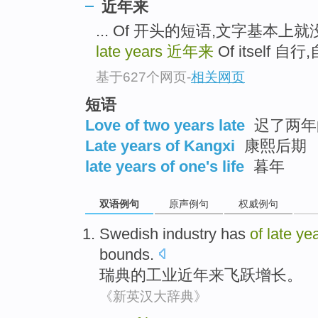
近年来
... Of 开头的短语,文字基本上就没
late years
近年来
Of itself 自
基于627个网页
-
相关网页
短语
Love of two years late
迟了两年
Late years of Kangxi
康熙后期
late years of one's life
暮年
双语例句
原声例句
权威例句
Swedish
industry
has
of
late
ye
bounds
.
瑞典
的
工业
近年来
飞跃
增长
。
《新英汉大辞典》