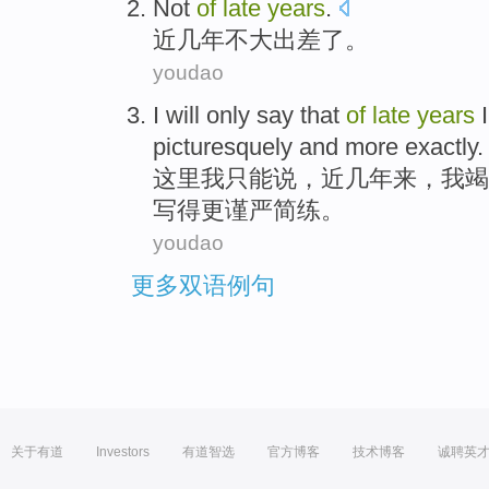
Not
of
late
years
.
近几年
不大
出差
了
。
youdao
I
will only
say
that
of
late
years
picturesquely and more exactly
.
这里
我
只能
说
，
近几年来
，我
竭
写
得更谨严简练。
youdao
更多双语例句
关于有道
Investors
有道智选
官方博客
技术博客
诚聘英