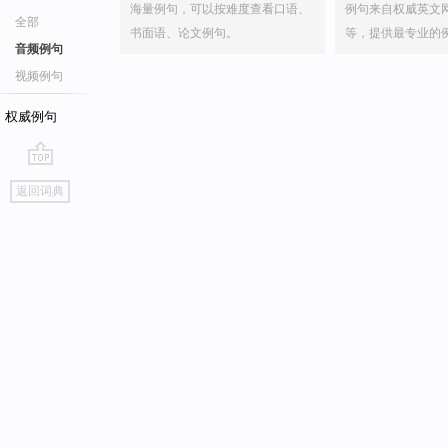
海量例句，可以按难度查看口语、
例句来自权威英文
全部
书面语、论文例句。
等，提供最专业的
音频例句
视频例句
权威例句
go
返回词典
top