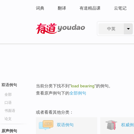
词典
翻译
有道精品课
云笔记
中英
有道 - 网易旗下搜索
双语例句
当前分类下找不到"
load bearing
"的例句。
查看原声例句下的
全部例句
全部
口语
书面语
或者看看其他分类：
论文
双语例句
权威例
原声例句