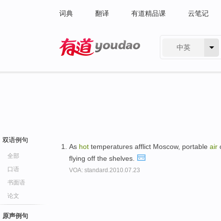
词典
翻译
有道精品课
云笔记
中英
有道 - 网易旗下搜索
双语例句
As
hot
temperatures afflict Moscow, portable
air
c
全部
flying off the shelves.
口语
VOA: standard.2010.07.23
书面语
论文
原声例句