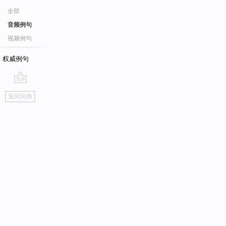
全部
音频例句
视频例句
权威例句
go
返回词典
top