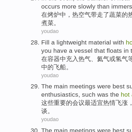
occurs more
slowly
than immers
在
烤炉
中，
热
空气
带走
了蔬菜
的
煮菜。
youdao
Fill
a
lightweight material
with
h
you
have
a
vessel
that
floats
in
在
容器
中
充
入
热气
、
氦气
或
氢气
中
的飞船。
youdao
The
main
meetings
were
best
s
enthusiastics
,
such
was
the
hot
这些
重要
的
会议
最
适宜
热情
飞涨
谈
。
youdao
The
main
meetings
were
best
s