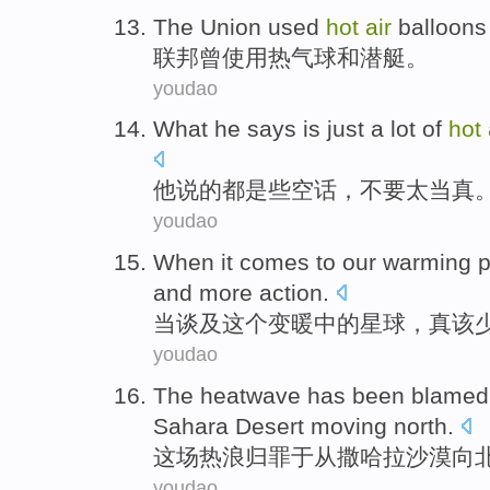
The Union
used
hot
air
balloons
联邦
曾使用
热气球
和
潜艇
。
youdao
What
he
says
is
just a lot
of
hot
他
说
的
都
是
些空话，
不要
太
当真
youdao
When
it comes
to
our
warming
p
and
more
action
.
当
谈及
这个
变暖
中的星球
，
真
该
youdao
The heatwave
has been
blamed
Sahara
Desert
moving
north
.
这场
热浪
归罪于
从
撒哈拉
沙漠
向
youdao