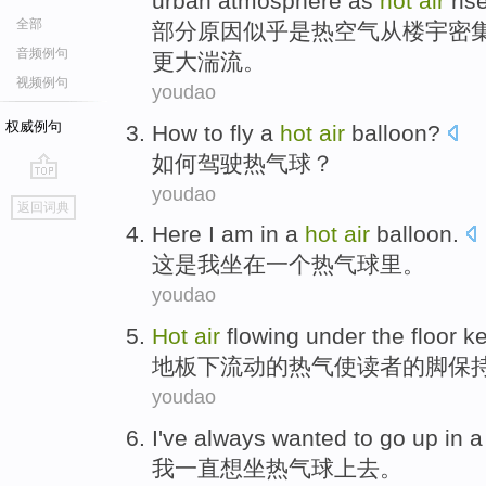
urban
atmosphere
as
hot
air
ris
全部
部分
原因
似乎
是
热
空气
从
楼宇
密
音频例句
更大
湍流
。
视频例句
youdao
权威例句
H
ow to fly a
hot
air
balloon?
如
何驾驶热气球？
youdao
go
返回词典
top
H
ere I am in a
hot
air
balloon.
这
是我坐在一个热气球里。
youdao
H
ot
air
flowing under the floor k
地
板下流动的热气使读者的脚保
youdao
I
've always wanted to go up in 
我
一直想坐热气球上去。