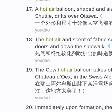
A
hot
air
balloon
,
shaped
and
si
Shuttle
, drifts
over Ottawa
.
一个
外形
和
尺寸
十分像
太空
飞船
youdao
The
hot
air
and
scent
of
fabric
s
doors
and
down the
sidewalk
.
热气
和
纤维软化剂
吹拂
出
的
味道
youdao
The
Cow
hot
air
balloon
takes
of
Chateau d’Oex, in
the
Swiss
Alp
在
瑞士
阿尔卑斯
山脉下某
滑雪场
注：
这
地方太美了！）
youdao
Immediately
upon
formation
, th