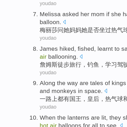
youdao
M
elissa asked her mom if she h
balloon.
梅
丽莎问她妈妈她是否坐过热气
youdao
James
hiked
,
fished
,
learnt
to sa
air
ballooning
.
詹姆斯
徒步旅行
，
钓鱼
，
学习
驾
youdao
Along the way
are
tales
of
kings
and
monkeys
in
space
.
一路上
都有
国王
，
皇后
，
热气球
youdao
When
the lanterns
are
lit
,
they
s
hot
air
balloons
for
all
to see
.