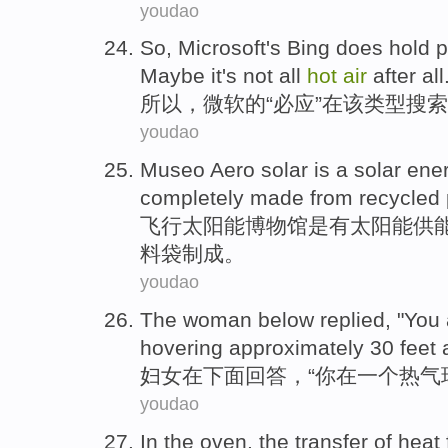
youdao
So
,
Microsoft's Bing does hold
p
Maybe it's not all
hot
air
after all.
所以
，
微软
的
“必应”
在
该
类型
搜索
youdao
Museo
Aero
solar
is
a
solar ene
completely
made from
recycled
飞行
太阳能
博物馆
是
有
太阳能供
料袋
制成。
youdao
The
woman
below
replied
, "
You
hovering
approximately
30
feet
妇女
在下面
回答
，“
你
在
一个
热气
youdao
In
the oven
, the transfer
of
heat