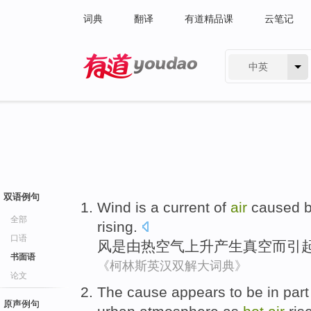
词典
翻译
有道精品课
云笔记
中英
有道 - 网易旗下搜索
双语例句
Wind
is
a
current
of
air
caused
全部
rising
.
口语
风
是
由
热
空气
上升
产生
真空
而
引
书面语
《柯林斯英汉双解大词典》
论文
The
cause
appears to
be
in
part
原声例句