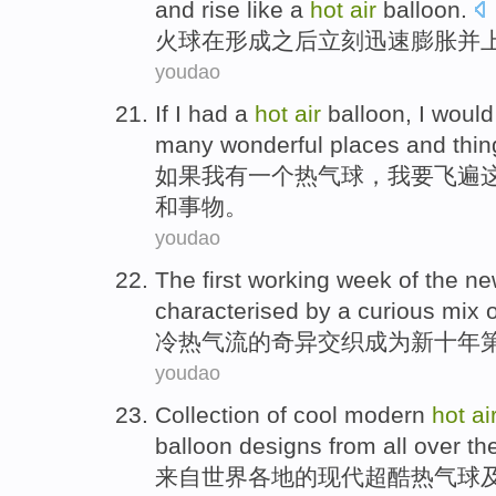
and
rise
like
a
hot
air
balloon
.
火球在
形成
之后
立刻
迅速膨胀
并
youdao
If
I
had
a
hot
air
balloon
, I
would
many
wonderful
places
and
thin
如果
我
有
一个
热气球
，我
要
飞
遍
和
事物。
youdao
The first
working
week
of
the
ne
characterised by a
curious
mix
o
冷热
气流
的
奇异
交织
成为
新
十年
youdao
Collection
of
cool
modern
hot
ai
balloon
designs
from
all
over
th
来自
世界
各地
的
现代
超酷
热气球