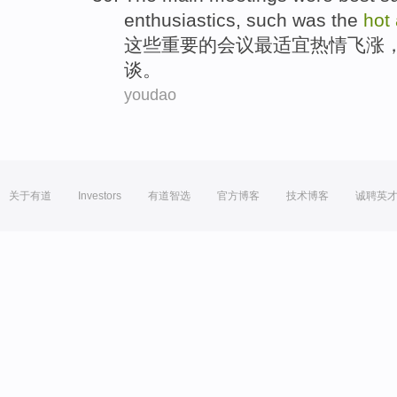
enthusiastics
,
such
was
the
hot
这些
重要
的
会议
最
适宜
热情
飞涨
谈
。
youdao
关于有道
Investors
有道智选
官方博客
技术博客
诚聘英