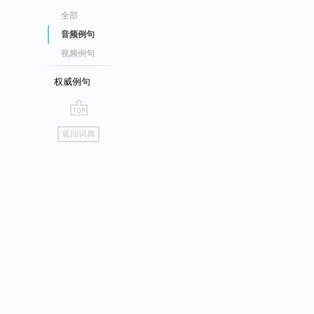
全部
音频例句
视频例句
权威例句
go
返回词典
top