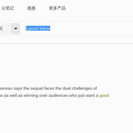
云笔记
惠惠
更多产品
英
Favreau says the sequel faces the dual challenges of
s as well as winning over audiences who just want a
good