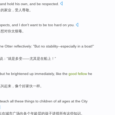
 and
hold
his own
, and
be respected
.
己
的家业，
受
人尊敬。
spects
, and
I
don't want to
be too
hard
on
you
.
不想
对
你
太
狠毒
。
he Otter
reflectively
: "But no stability--
especially
in
a boat
!"
说：“就是多变——
尤其是
在
船上
！”
but
he
brightened
up
immediately,
like
the
good
fellow
he
高兴
起来
，
像
个
好家伙
一样。
teach
all
these
things
to
children
of
all ages
at
the
City
点
在
城市
广场
向
各个
年龄层
的
孩子
讲授
所有
这些
知识。