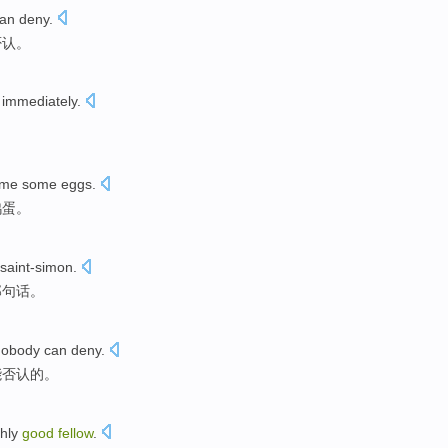
an
deny
.
否认。
t
immediately
.
me
some
eggs
.
鸡蛋
。
 saint-simon
.
那
句
话
。
nobody
can
deny
.
能
否认
的。
hly
good
fellow
.