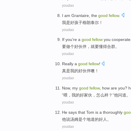
youdao
I
am
Grantaire
, the
good
fellow
.
我
是好孩子
格朗
泰尔
！
youdao
If
you
're
a
good
fellow
you cooperate
要
做
个
好
伙伴
，
就要
懂得合群。
youdao
Really a
good
fellow
!
真是
我的
好
伙伴噢！
youdao
Now
,
my
good
fellow
,
how are you
?
h
“
喂
，
我
的
好家伙
，
怎么样
？”
他
问道
。
youdao
He
says that
Tom
is a
thoroughly
go
他
说
汤姆
是个
地道
的
好人
。
youdao