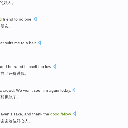
的
好人
。
d
friend
to
no
one.
好
朋友
。
at suits
me
to a hair.
and he
rated
himself
too
low
.
对
自己
评价
过
低
。
a crowd.
We won
't
see him again
today
.
甭
想见
他
了。
aven's sake,
and
thank
the
good
fellow
.
并
谢谢
这位
好心人
。