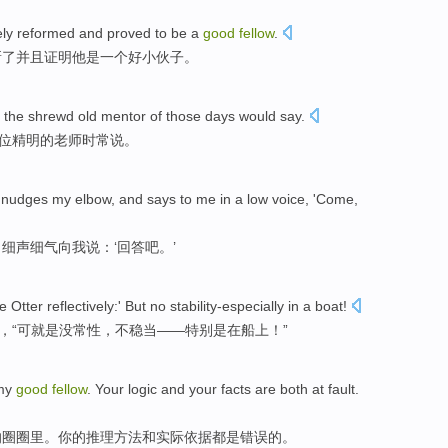
ly reformed
and
proved to
be
a
good
fellow
.
新了
并且
证明
他
是
一个
好
小伙子。
" the
shrewd
old mentor
of
those days would
say
.
位
精明
的老师时常说。
, nudges
my
elbow
, and says
to
me
in a low
voice
, 'Come,
，细
声
细气
向
我
说：‘回答吧。’
e Otter
reflectively:' But
no stability-especially
in
a boat
!
，“可就是
没
常性，不稳当——特别是
在
船上！”
my
good
fellow
.
Your
logic
and
your
facts
are both
at
fault
.
的
圈圈里
。
你
的
推理方法
和
实际依据
都
是错误的。