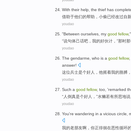
With
their
help
,
the thief
has
complete
借助于
他们的
帮助
，
小偷
已经
改过
自
youdao
"Between ourselves,
my
good
fellow
,
“
说
句体己话吧，
我
的
好
伙计
，”那时那
youdao
The gendarme
,
who
is a
good
fellow
answer
!
这位
兵士是个好人，
他
摇着
我
的
胳膊
youdao
Such
a
good
fellow
, too, '
remarked th
“
人
倒真是
个
好人
，”
水獭
若有所思地说
youdao
You
're
wandering
in
a
vicious
circle
,
我
的老朋友啊，
你
正
徘徊
在
恶性
循环