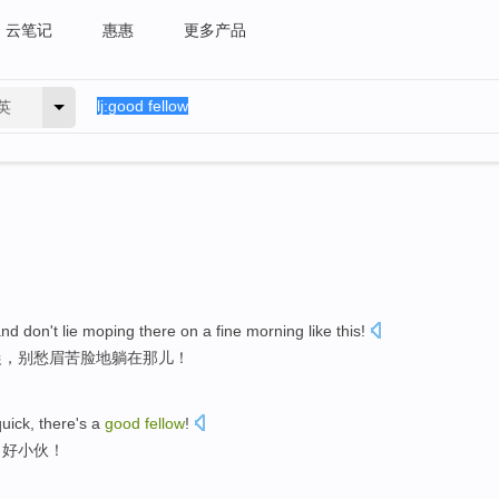
云笔记
惠惠
更多产品
英
and
don't
lie
moping
there
on a
fine
morning
like
this
!
晨
，
别
愁眉
苦脸
地
躺
在
那儿
！
quick
, there's a
good
fellow
!
，
好
小伙
！