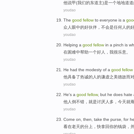
他
说
甲
(
我们
的
东道主
)
是
一
个
地地道道
youdao
The
good
fellow
to everyone
is
a
goo
众人眼中的
好
伙伴
，
不会
是
任何人的
youdao
Helping
a
good
fellow
in
a
pinch
is wh
在
困难
中
帮助
一个
好人
，我很乐意。
youdao
He
had
the
modesty
of
a
good
fellow
他
具备
了
热诚
的
人
的
谦虚
之美德故而
youdao
He's a
good
fellow
, but
he
does
hate
他人倒
不错
，就是
讨厌
人多，今天
就
youdao
Come
on, then,
take
the
purse
,
for
he
看
在老天
的分上，
快
拿
回你
的
钱袋
，
youdao