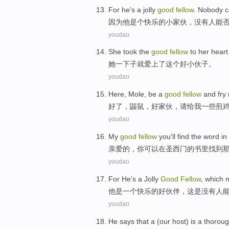
For
he
's a jolly
good
fellow
.
Nobody
c
因为
他
是个
快乐的
小家伙
，
没有人
能
youdao
She
took
the
good
fellow
to her hear
她
一下子就
爱上了
这个
好
小伙子
。
youdao
Here
,
Mole
,
be a
good
fellow
and fry
好了
，
鼹鼠
，
好家伙
，请给
我
一些
煎
youdao
My
good
fellow
you
'll
find
the
word
in
亲爱的，
你
可以
在
圣西门的书里
找到
youdao
For
He
's
a
Jolly
Good
Fellow
,
which
他
是
一个
快乐
的
好
伙伴
，
这是
没有人
youdao
He
says that
a
(
our
host
)
is
a
thoroug