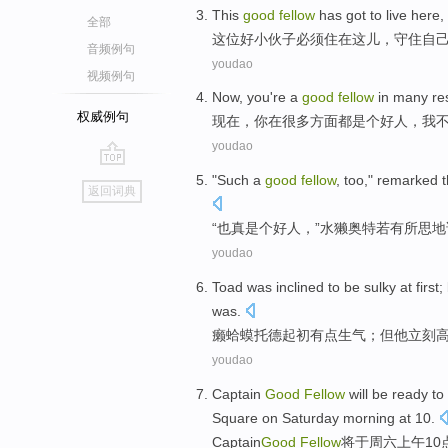
This
good
fellow
has
got to
live
here
,
全部
这位
好
小伙子
必须
住
在这儿
，
守住
自
音频例句
youdao
视频例句
Now
,
you
're a
good
fellow
in
many
re
权威例句
现在
，
你
在
很多
方面
都
是个好人，
我
youdao
go
"
Such
a
good
fellow
,
too
,"
remarked t
返回词典
top
“
也
真是
个
好人
，”
水獭
奥特
若有所思
地
youdao
Toad
was inclined to be
sulky
at first
;
was
.
癞蛤蟆托德
起初
有点
生气
；
但
他
立刻
youdao
Captain
Good
Fellow
will be
ready to
Square
on Saturday
morning at
10
.
Captain
Good
Fellow
将
于
周六
上午
10