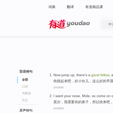
词典
翻译
有道精品课
中
有道 - 网易旗下搜索
双语例句
Now jump
up
,
there
's a
good
fellow
, 
全部
快
跳
起来吧
，
好
小伙儿，这么
好的
早
口语
youdao
书面语
I
want
your
nose
,
Mole
,
so
come
on
论文
莫尔
，
我
需要
你
的
鼻子
，
所以
快
来吧
youdao
原声例句