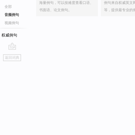
海量例句，可以按难度查看口语、
例句来自权威英文
全部
书面语、论文例句。
等，提供最专业的
音频例句
视频例句
权威例句
go
返回词典
top