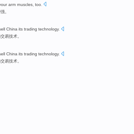
your arm
muscles
,
too
.
增强。
sell
China
its
trading
technology
.
的
交易
技术。
sell
China
its
trading
technology
.
的
交易
技术。