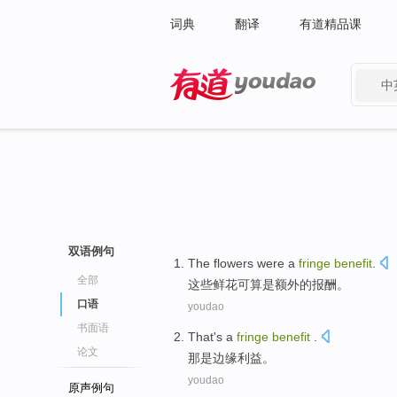
词典
翻译
有道精品课
中
有道 - 网易旗下搜索
双语例句
The
flowers
were a
fringe
benefit
.
全部
这些
鲜花
可
算是
额外的报酬。
口语
youdao
书面语
That
's a
fringe
benefit
.
论文
那
是
边缘
利益
。
youdao
原声例句