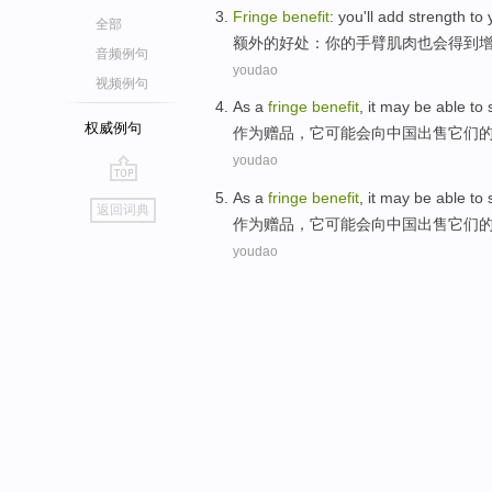
Fringe
benefit
:
you
'll
add strength to
全部
额外
的
好处
：
你
的
手臂
肌肉
也
会
得到
音频例句
youdao
视频例句
As a
fringe
benefit
,
it
may
be able
to
权威例句
作为
赠品
，
它
可能
会
向
中国
出售
它们
youdao
go
As a
fringe
benefit
,
it
may
be able
to
返回词典
top
作为
赠品
，
它
可能
会
向
中国
出售
它们
youdao