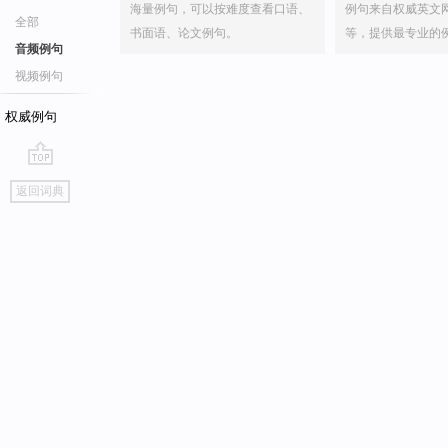
海量例句，可以按难度查看口语、
例句来自权威英文
全部
书面语、论文例句。
等，提供最专业的
音频例句
视频例句
权威例句
go
返回词典
top