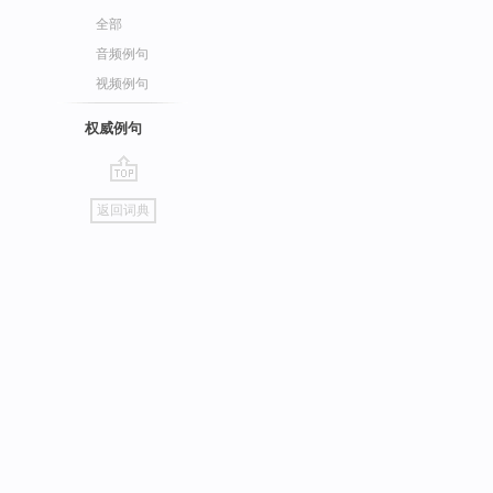
全部
音频例句
视频例句
权威例句
go
返回词典
top