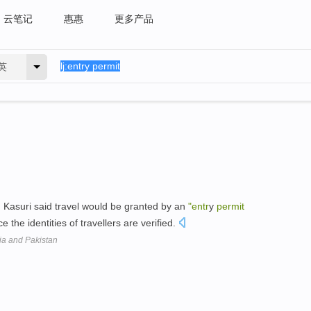
云笔记
惠惠
更多产品
英
 Kasuri said travel would be granted by an
"entr
y
permit
 the identities of travellers are verified.
ia and Pakistan