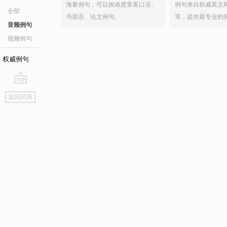
海量例句，可以按难度查看口语、
例句来自权威英文
全部
书面语、论文例句。
等，提供最专业的
音频例句
视频例句
权威例句
go
返回词典
top