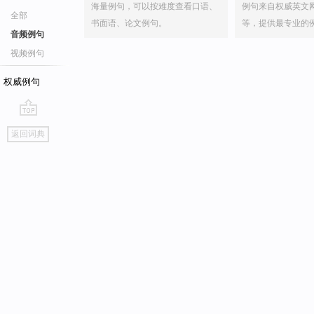
海量例句，可以按难度查看口语、
例句来自权威英文
全部
书面语、论文例句。
等，提供最专业的
音频例句
视频例句
权威例句
go
返回词典
top