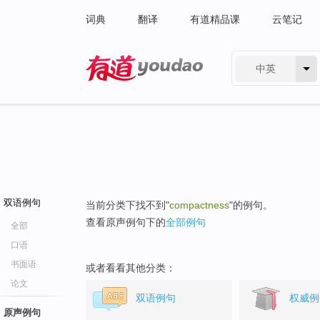
词典
翻译
有道精品课
云笔记
中英
有道 - 网易旗下搜索
双语例句
当前分类下找不到"
compactness
"的例句。
查看原声例句下的
全部例句
全部
口语
书面语
或者看看其他分类：
论文
双语例句
权威例
原声例句