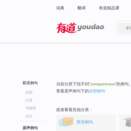
词典
翻译
有道精品课
中
有道 - 网易旗下搜索
双语例句
当前分类下找不到"
compactness
"的例句
查看原声例句下的
全部例句
全部
口语
书面语
或者看看其他分类：
论文
双语例句
原声例句