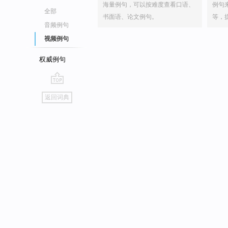
海量例句，可以按难度查看口语、
例句
全部
书面语、论文例句。
等，
音频例句
视频例句
权威例句
go
返回词典
top