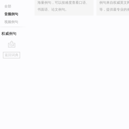
海量例句，可以按难度查看口语、
例句来自权威英文
全部
书面语、论文例句。
等，提供最专业的
音频例句
视频例句
权威例句
go
返回词典
top