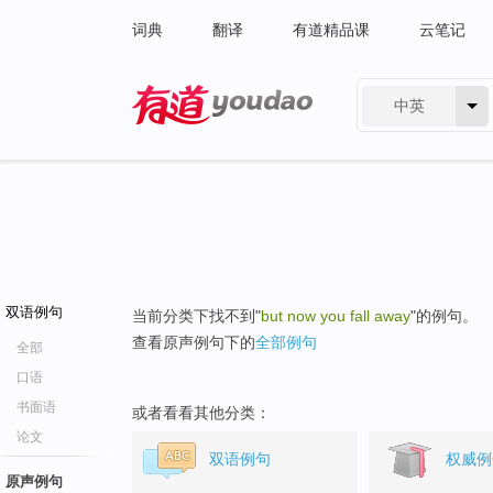
词典
翻译
有道精品课
云笔记
中英
有道 - 网易旗下搜索
双语例句
当前分类下找不到"
but now you fall away
"的例句。
查看原声例句下的
全部例句
全部
口语
书面语
或者看看其他分类：
论文
双语例句
权威例
原声例句