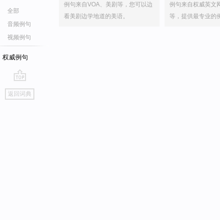
例句来自VOA、美剧等，您可以边
例句来自权威英文
全部
看美剧边学地道的美语。
等，提供最专业的
音频例句
视频例句
权威例句
go
返回词典
top