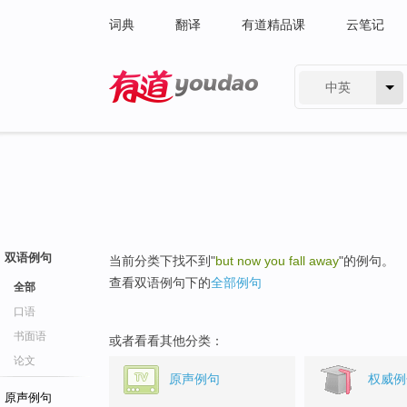
词典
翻译
有道精品课
云笔记
中英
有道 - 网易旗下搜索
双语例句
当前分类下找不到"
but now you fall away
"的例句。
查看双语例句下的
全部例句
全部
口语
书面语
或者看看其他分类：
论文
原声例句
权威例
原声例句