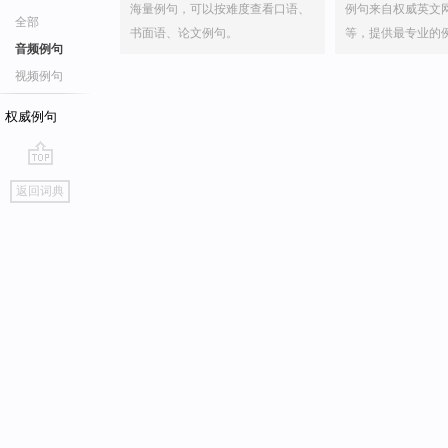
海量例句，可以按难度查看口语、
例句来自权威英文
全部
书面语、论文例句。
等，提供最专业的
音频例句
视频例句
权威例句
go
返回词典
top