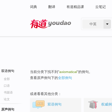
词典
翻译
有道精品课
云笔记
中英
有道 - 网易旗下搜索
双语例句
当前分类下找不到"
axiomatical
"的例句。
查看原声例句下的
全部例句
全部
口语
书面语
或者看看其他分类：
论文
双语例句
权威例
原声例句