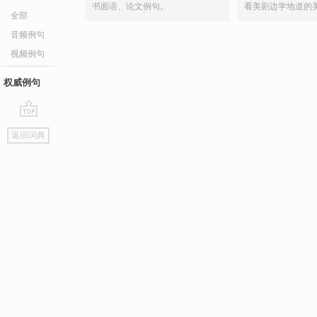
书面语、论文例句。
看美剧边学地道的
全部
音频例句
视频例句
权威例句
go
返回词典
top