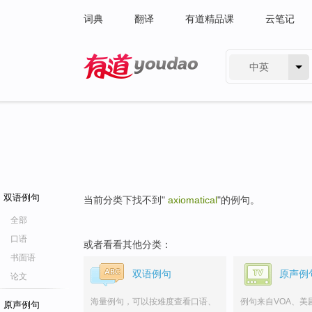
词典
翻译
有道精品课
云笔记
中英
有道 - 网易旗下搜索
双语例句
当前分类下找不到"
axiomatical
"的例句。
全部
口语
或者看看其他分类：
书面语
双语例句
原声例
论文
海量例句，可以按难度查看口语、
例句来自VOA、美
原声例句