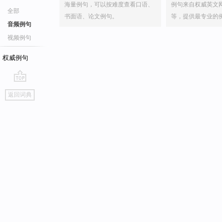
海量例句，可以按难度查看口语、
例句来自权威英文
全部
书面语、论文例句。
等，提供最专业的
音频例句
视频例句
权威例句
go
返回词典
top