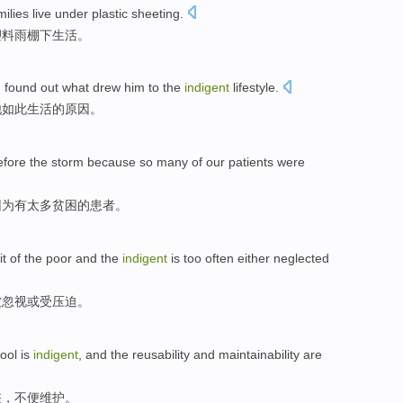
milies
live
under
plastic
sheeting
.
塑料
雨棚
下
生活
。
d
found
out what drew
him
to
the
indigent
lifestyle
.
他
如此
生活
的
原因。
efore
the storm
because
so
many
of
our
patients were
因为
有太多
贫困
的
患者
。
it
of the
poor
and the
indigent
is
too often
either
neglected
被忽视
或
受压迫
。
tool
is
indigent
, and the
reusability
and
maintainability are
差
，
不便
维护。