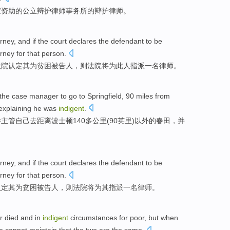
家
资助
的公立
辩护
律师
事务所的辩护律师。
orney
,
and
if the
court
declares the defendant to be
orney
for that
person
.
法院
认定其为
贫困
被告人，则法院
将
为此
人
指派
一名
律师。
the
case
manager
to go to
Springfield
, 90
miles
from
explaining
he
was
indigent
.
件
主管
自己
去
距离
波士顿
140多
公里
(90英里)以外的
春
田，
并
orney
,
and
if the
court
declares the defendant to be
orney
for
that person.
认定其
为
贫困
被告人，则法院
将
为
其指派
一名
律师。
r died and
in
indigent
circumstances
for poor,
but
when