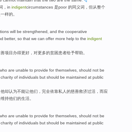
e
cannot
maintain
that
the
two
are
the
same
.
词
，
in
indigent
circumstances
是poor 的同义词，
但
从
整个
是一样的。
tions
will
be
strengthened
,
and
the
cooperative
d better, so that we can
offer
more
help
to
the
indigent
慈善
项目
办得更好
，
对
更多
的
贫困
患者
给予
帮助
。
who are
unable to
provide
for
themselves
, should
not be
charity
of
individuals
but
should
be
maintained at
public
，
他
却认为
不能
让
他们，完全
依靠
私人
的
慈善救济
过活，而
应
来
维持
他们的生活。
who are
unable to
provide
for
themselves
, should
not be
charity
of
individuals
but
should
be
maintained at
public