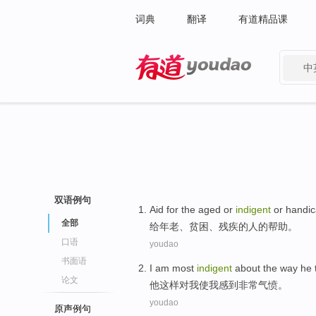
词典
翻译
有道精品课
中
有道 - 网易旗下搜索
双语例句
Aid
for
the
aged
or
indigent
or
handi
全部
给
年老
、
贫困
、
残疾
的人的
帮助
。
口语
youdao
书面语
I
am
most
indigent
about the
way
he
论文
他
这样
对
我
使我
感到
非常
气愤。
youdao
原声例句