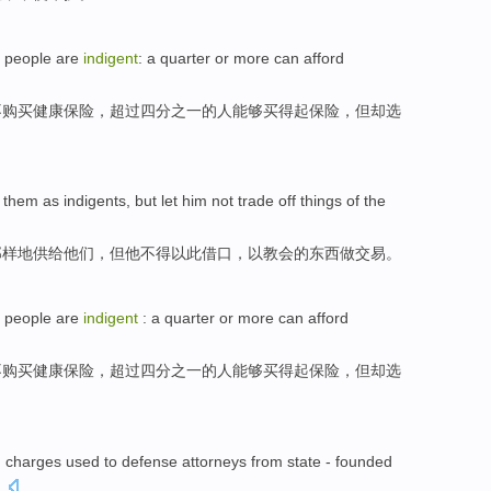
e
people
are
indigent
:
a quarter
or
more
can
afford
不
购买健康
保险
，
超过
四分之一
的人
能够
买得起
保险，
但却
选
them
as
indigents
,
but
let
him
not
trade
off
things
of
the
那样地
供给
他们
，
但
他
不得以此
借口
，以
教会
的
东西
做
交易
。
e
people
are
indigent
:
a quarter
or
more
can
afford
不
购买健康
保险
，
超过
四分之一
的人
能够
买得起
保险，
但却
选
g
charges
used to defense
attorneys
from
state
-
founded
.