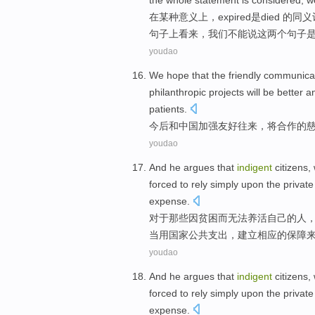
the whole
statement is considered,
w
在
某种
意义上，
expired
是
died 的
同义
句子上看来，
我们
不能说这两个句子
youdao
We hope that the
friendly
communica
philanthropic
projects
will be
better
an
patients
.
今后
和
中国加强
友好
往来
，
将
合作
的
youdao
And
he
argues
that
indigent
citizens
,
forced
to
rely
simply upon the
private
expense
.
对于
那些因
贫困
而
无法
养活
自己
的
人
当
用
国家公共
支出，建立相应的保障
youdao
And
he
argues
that
indigent
citizens
,
forced
to
rely
simply upon the
private
expense
.