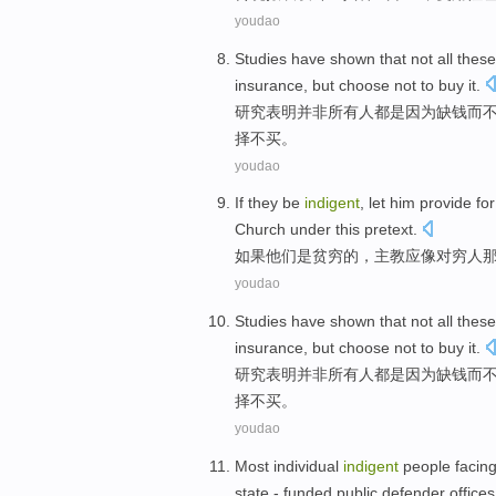
youdao
Studies
have
shown that
not
all
thes
insurance
,
but
choose
not
to
buy it
.
研究
表明
并非
所有
人
都
是因为
缺钱而
择
不
买
。
youdao
If
they
be
indigent
, let him provide
for
Church
under this
pretext
.
如果
他们
是
贫穷
的
，主教应
像
对
穷人
youdao
Studies
have
shown that
not
all
thes
insurance
,
but
choose
not
to
buy it
.
研究
表明
并非
所有
人
都
是因为
缺钱而
择
不
买
。
youdao
Most
individual
indigent
people
facin
state - funded public
defender
offices