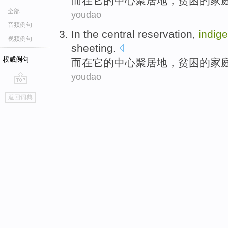
而
在
它
的
中心
聚居地，
贫困
的
家
全部
youdao
音频例句
In
the
central
reservation,
indige
视频例句
sheeting
.
权威例句
而
在
它
的
中心
聚居地，
贫困
的
家
youdao
go
返回词典
top