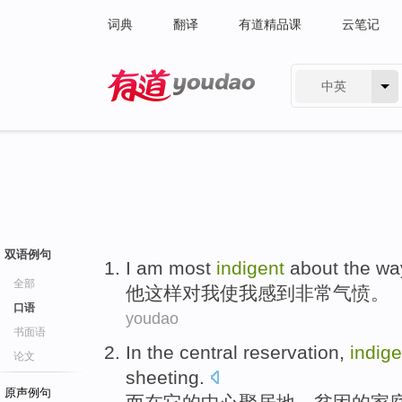
词典
翻译
有道精品课
云笔记
中英
有道 - 网易旗下搜索
双语例句
I
am
most
indigent
about the
wa
全部
他
这样
对
我
使我
感到
非常
气愤。
口语
youdao
书面语
In
the
central
reservation,
indige
论文
sheeting
.
原声例句