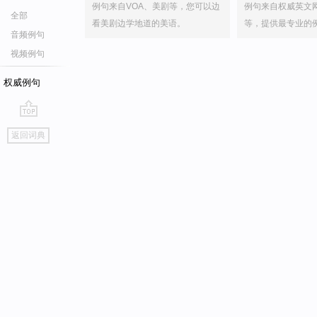
例句来自VOA、美剧等，您可以边
例句来自权威英文
全部
看美剧边学地道的美语。
等，提供最专业的
音频例句
视频例句
权威例句
go
返回词典
top