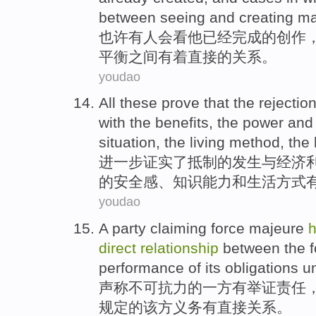
between
seeing
and
creating
ma
也许
有人
会
看
他
已经
完成
的
创作
平衡
之间
有着直接
的
关系
。
youdao
All these prove
that
the
rejectio
with
the benefits
,
the
power
an
situation
,
the
living
method,
the
进一步
证实
了
抵制
的发生
与
经济
的
安全感
、知识能力和
生活
方式
youdao
A
party
claiming
force
majeure
direct
relationship
between
the 
performance
of
its obligations
un
声称
不可
抗力
的
一
方
有
举证
责任
规定
的该方义务有
直接
关系
。