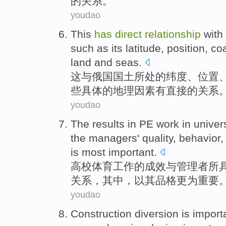
的
关系
。
youdao
This
has
direct
relationship
with
such as
its latitude
,
position
,
coa
land
and
seas.
这
与
俄国国土所
处
的纬度、
位置
些
具体的
地理
因素
有
直接
的关系
youdao
The
results
in
PE
work
in univer
the
managers'
quality
,
behavior
,
is most
important
.
高校体育
工作
的
成效
与
管理者
所
关系
，
其中
，以其
品格
更为
重要
youdao
Construction
diversion
is
import