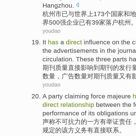
Hangzhou
.
杭州市
已
与
世界
上173个
国家
和
界500强
企业
已有
39
家落户
杭州
youdao
It
has
a
direct
influence
on
the
c
the
advertisements
in
the
journa
circulation. These three parts h
期刊
质量直接
影响
到期刊
的
发行
数量，广告数量
对
期刊质量又
有
youdao
A
party
claiming
force
majeure
direct
relationship
between
the 
performance
of
its obligations
u
声称
不可
抗力
的
一
方
有
举证
责任
规定
的
该
方义务有
直接
联系
。