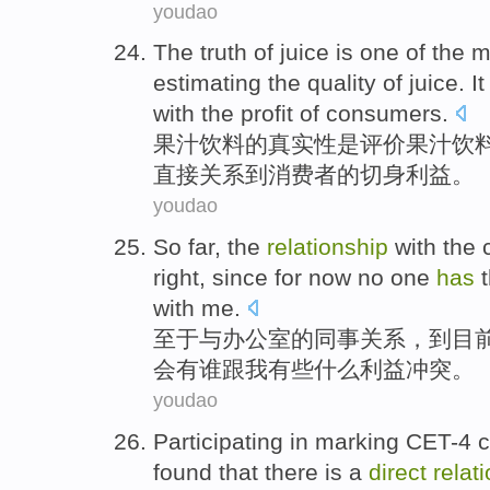
youdao
The
truth
of
juice
is
one of
the
m
estimating
the
quality
of juice.
I
with the
profit
of
consumers
.
果汁
饮料
的
真实性
是
评价
果汁饮
直接
关系
到
消费者
的切身
利益
。
youdao
So
far
, the
relationship
with
the
right
,
since for
now
no
one
has
t
with
me
.
至于
与
办公室
的
同事
关系
，到
目
会
有
谁
跟
我有些什么
利益
冲突
。
youdao
Participating in
marking
CET-4
c
found that
there is a
direct
relat