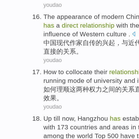
youdao
The appearance
of
modern
Chi
has
a
direct
relationship
with
th
influence of Western
culture
.
中国
现代
作家
自传
的
兴起
，
与
近
直接
的
关系
。
youdao
How to
collocate
their
relationsh
running
mode
of
university
and 
如何
理顺
这两种权力
之间的
关系
效果。
youdao
Up till now,
Hangzhou
has
estab
with
173
countries
and
areas
in
among the world Top 500 have t