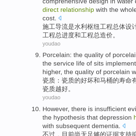
comprehensive
design
in
water
direct
relationship
with
the
whol
cost
.
施工
导流
是
水利
枢纽
工程
总体
设
工程总
进度
和
工程
总
造价
。
youdao
Porcelain
:
the
quality
of
porcela
the
service life
of sits implement
higher
, the quality of porcelain w
瓷质
：瓷质
的
好坏
和
马桶的
寿命
瓷质
越好
。
youdao
However
,
there is insufficient
ev
the
hypothesis that
depression
with
subsequent
dementia
.
不过
，
目前
尚无
足够的
证据
支持