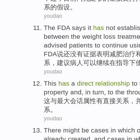
系
的
假设
。
youdao
The FDA
says
it
has
not
establi
between
the
weight loss
treatme
advised
patients
to continue
usi
FDA
说
还
没有
证据表明
减肥
治疗
系
，
建议
病人
可以
继续
在
指导下
youdao
This
has
a
direct
relationship
to
property
and
, in turn, to
the
thro
这
与
最大
会话
属性
有
直接
关系
，
系。
youdao
There might be
cases in which
already
created
,
and
cases
in
wh