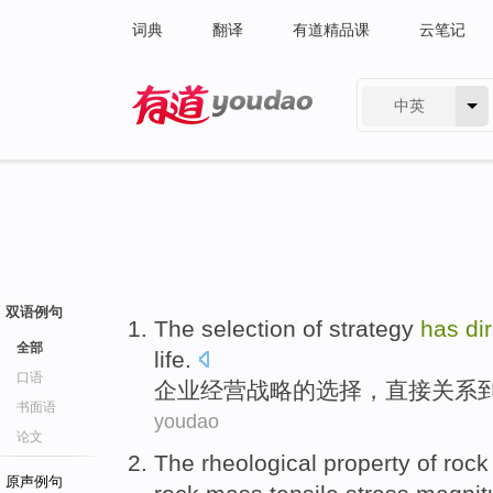
词典
翻译
有道精品课
云笔记
中英
有道 - 网易旗下搜索
双语例句
The
selection
of
strategy
has
di
全部
life
.
口语
企业经营战略
的
选择
，
直接
关系
书面语
youdao
论文
The
rheological
property
of
rock
原声例句