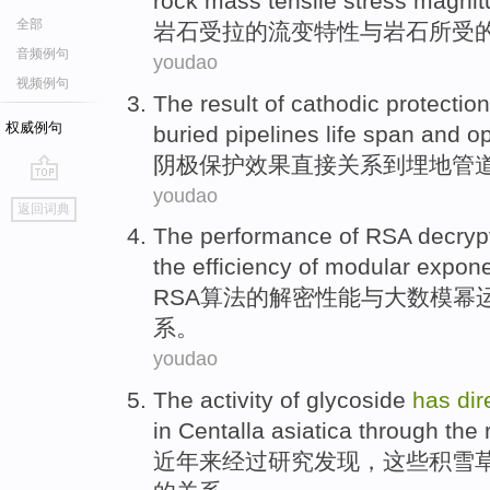
rock mass
tensile
stress
magnit
全部
岩石
受
拉
的
流变
特性
与
岩石所受
音频例句
youdao
视频例句
The
result
of
cathodic
protection
权威例句
buried
pipelines
life span
and
op
阴极
保护
效果
直接
关系
到埋地
管
youdao
go
返回词典
top
The
performance
of
RSA
decryp
the
efficiency
of
modular expone
RSA算法
的
解密
性能
与
大
数模
幂
系
。
youdao
The
activity
of
glycoside
has
dir
in
Centalla
asiatica through
the
近年
来
经过
研究
发现，
这些
积雪